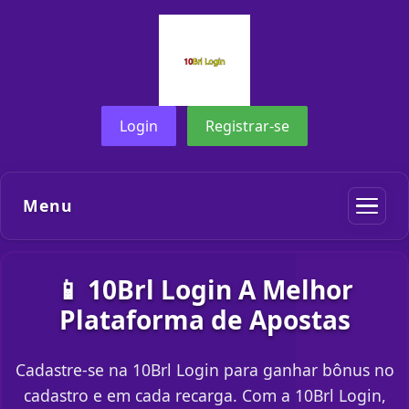
Login
Registrar-se
Menu
📱 10Brl Login A Melhor
Plataforma de Apostas
Cadastre-se na 10Brl Login para ganhar bônus no
cadastro e em cada recarga. Com a 10Brl Login,