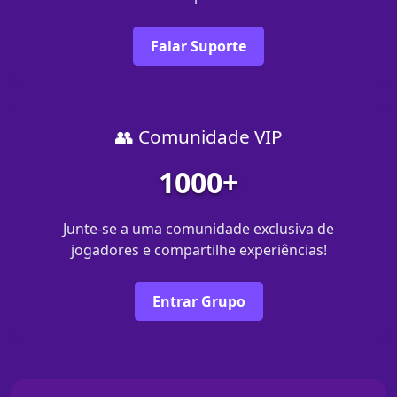
Falar Suporte
👥 Comunidade VIP
1000+
Junte-se a uma comunidade exclusiva de
jogadores e compartilhe experiências!
Entrar Grupo