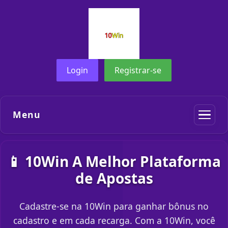
Login
Registrar-se
Menu
📱 10Win A Melhor Plataforma
de Apostas
Cadastre-se na 10Win para ganhar bônus no
cadastro e em cada recarga. Com a 10Win, você