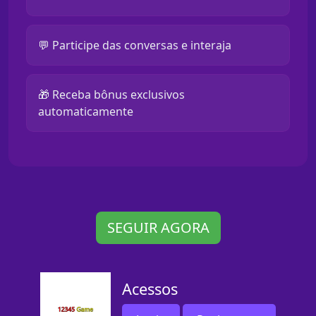
💬 Participe das conversas e interaja
🎁 Receba bônus exclusivos
automaticamente
SEGUIR AGORA
Acessos