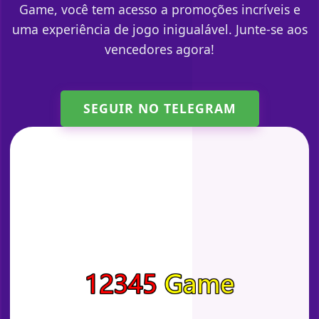
Game, você tem acesso a promoções incríveis e
uma experiência de jogo inigualável. Junte-se aos
vencedores agora!
SEGUIR NO TELEGRAM