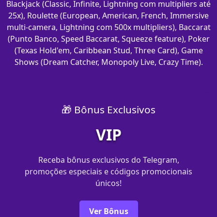
Blackjack (Classic, Infinite, Lightning com multipliers até
25x), Roulette (European, American, French, Immersive
multi-camera, Lightning com 500x multipliers), Baccarat
(Punto Banco, Speed Baccarat, Squeeze feature), Poker
(Texas Hold'em, Caribbean Stud, Three Card), Game
Shows (Dream Catcher, Monopoly Live, Crazy Time).
🎁 Bônus Exclusivos
VIP
Receba bônus exclusivos do Telegram,
promoções especiais e códigos promocionais
únicos!
Ver Bônus