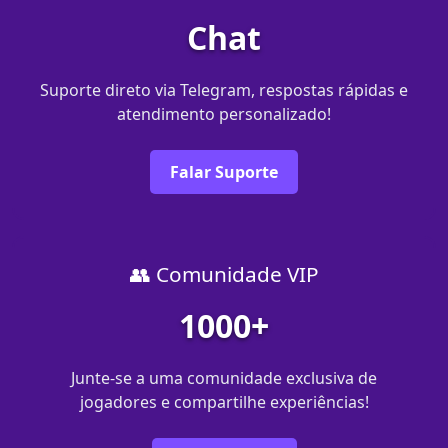
Chat
Suporte direto via Telegram, respostas rápidas e
atendimento personalizado!
Falar Suporte
👥 Comunidade VIP
1000+
Junte-se a uma comunidade exclusiva de
jogadores e compartilhe experiências!