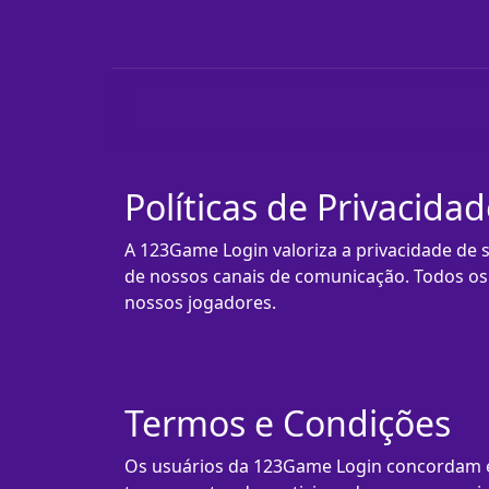
Políticas de Privacida
A 123Game Login valoriza a privacidade de
de nossos canais de comunicação. Todos os 
nossos jogadores.
Termos e Condições
Os usuários da 123Game Login concordam em