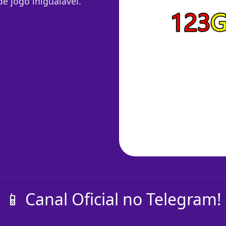
e jogo inigualável.
📱 Canal Oficial no Telegram!