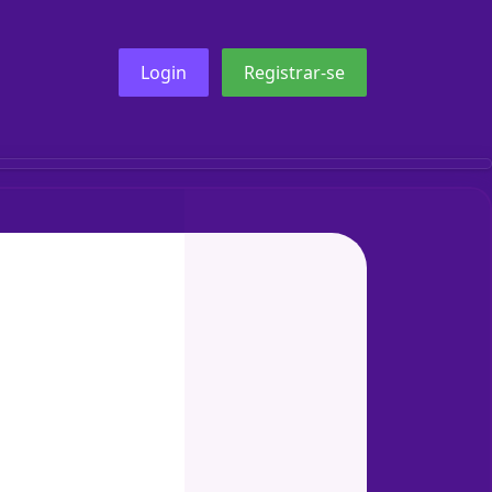
Login
Registrar-se