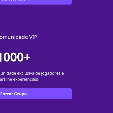
Comunidade VIP
1000+
unidade exclusiva de jogadores e
rtilhe experiências!
Entrar Grupo