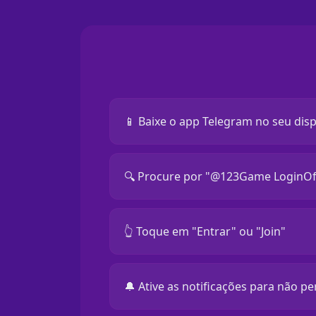
📱 Baixe o app Telegram no seu disp
🔍 Procure por "@123Game LoginOfi
👆 Toque em "Entrar" ou "Join"
🔔 Ative as notificações para não p