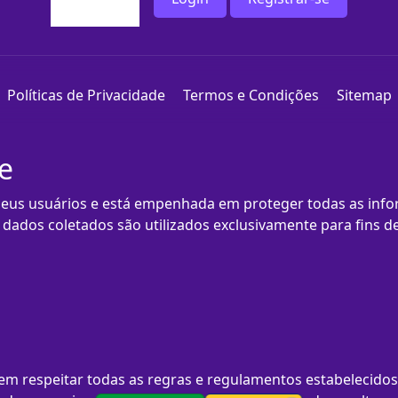
Políticas de Privacidade
Termos e Condições
Sitemap
de
 seus usuários e está empenhada em proteger todas as inf
dados coletados são utilizados exclusivamente para fins d
 respeitar todas as regras e regulamentos estabelecidos.