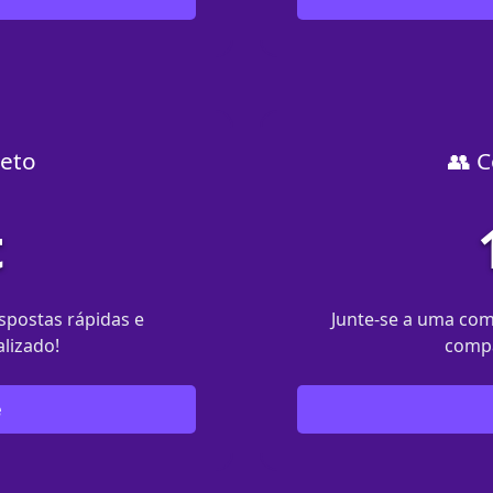
reto
👥 
t
espostas rápidas e
Junte-se a uma com
lizado!
compa
e