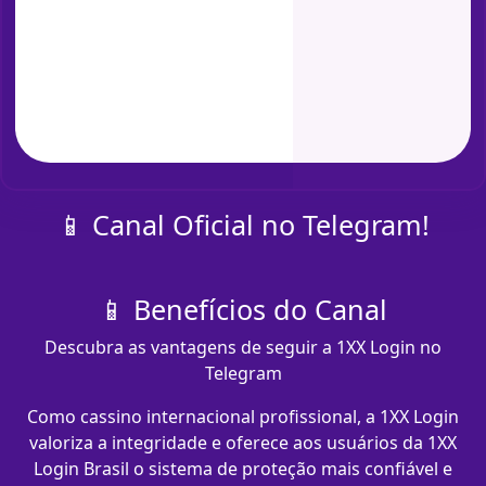
📱 Canal Oficial no Telegram!
📱 Benefícios do Canal
Descubra as vantagens de seguir a 1XX Login no
Telegram
Como cassino internacional profissional, a 1XX Login
valoriza a integridade e oferece aos usuários da 1XX
Login Brasil o sistema de proteção mais confiável e