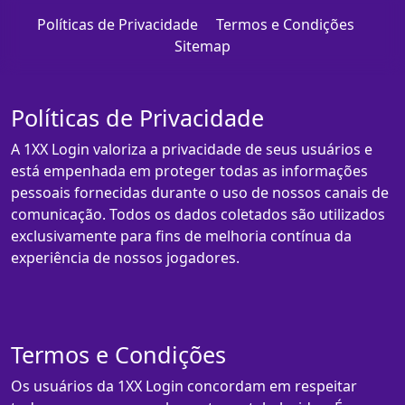
Políticas de Privacidade
Termos e Condições
Sitemap
Políticas de Privacidade
A 1XX Login valoriza a privacidade de seus usuários e
está empenhada em proteger todas as informações
pessoais fornecidas durante o uso de nossos canais de
comunicação. Todos os dados coletados são utilizados
exclusivamente para fins de melhoria contínua da
experiência de nossos jogadores.
Termos e Condições
Os usuários da 1XX Login concordam em respeitar