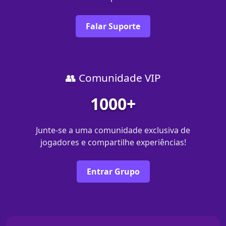
Falar Suporte
👥 Comunidade VIP
1000+
Junte-se a uma comunidade exclusiva de
jogadores e compartilhe experiências!
Entrar Grupo