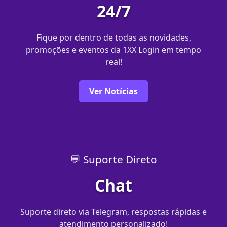
24/7
Fique por dentro de todas as novidades,
promoções e eventos da 1XX Login em tempo
real!
Ver Notícias
💬 Suporte Direto
Chat
Suporte direto via Telegram, respostas rápidas e
atendimento personalizado!