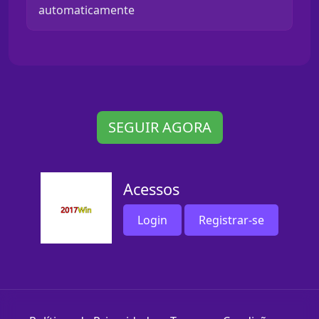
automaticamente
SEGUIR AGORA
Acessos
Login
Registrar-se