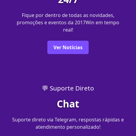
Fique por dentro de todas as novidades,
promoções e eventos da 2017Win em tempo
real!
Ver Notícias
💬 Suporte Direto
Chat
Suporte direto via Telegram, respostas rápidas e
atendimento personalizado!