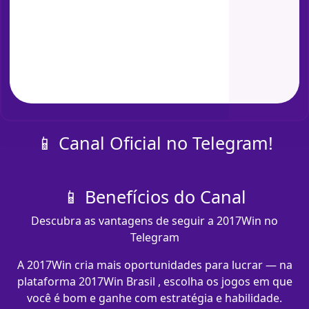
📱 Canal Oficial no Telegram!
📱 Benefícios do Canal
Descubra as vantagens de seguir a 2017Win no
Telegram
A 2017Win cria mais oportunidades para lucrar — na
plataforma 2017Win Brasil , escolha os jogos em que
você é bom e ganhe com estratégia e habilidade.