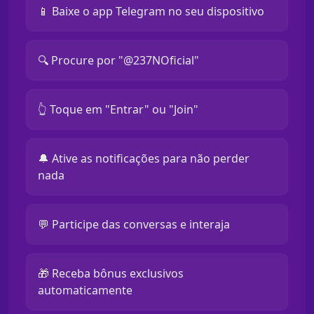
📱 Baixe o app Telegram no seu dispositivo
🔍 Procure por "@237NOficial"
👆 Toque em "Entrar" ou "Join"
🔔 Ative as notificações para não perder
nada
💬 Participe das conversas e interaja
🎁 Receba bônus exclusivos
automaticamente