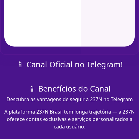
📱 Canal Oficial no Telegram!
📱 Benefícios do Canal
Descubra as vantagens de seguir a 237N no Telegram
A plataforma 237N Brasil tem longa trajetória — a 237N
oferece contas exclusivas e serviços personalizados a
cada usuário.