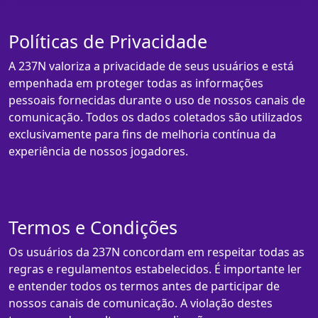
Políticas de Privacidade
A 237N valoriza a privacidade de seus usuários e está
empenhada em proteger todas as informações
pessoais fornecidas durante o uso de nossos canais de
comunicação. Todos os dados coletados são utilizados
exclusivamente para fins de melhoria contínua da
experiência de nossos jogadores.
Termos e Condições
Os usuários da 237N concordam em respeitar todas as
regras e regulamentos estabelecidos. É importante ler
e entender todos os termos antes de participar de
nossos canais de comunicação. A violação destes