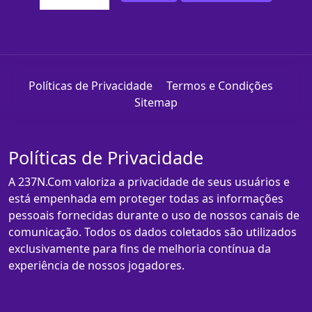
Políticas de Privacidade
Termos e Condições
Sitemap
Políticas de Privacidade
A 237N.Com valoriza a privacidade de seus usuários e
está empenhada em proteger todas as informações
pessoais fornecidas durante o uso de nossos canais de
comunicação. Todos os dados coletados são utilizados
exclusivamente para fins de melhoria contínua da
experiência de nossos jogadores.