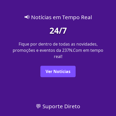
📢 Notícias em Tempo Real
24/7
Fique por dentro de todas as novidades,
promoções e eventos da 237N.Com em tempo
real!
Ver Notícias
💬 Suporte Direto