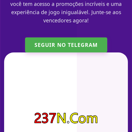
você tem acesso a promoções incríveis e uma
experiência de jogo inigualável. Junte-se aos
vencedores agora!
SEGUIR NO TELEGRAM