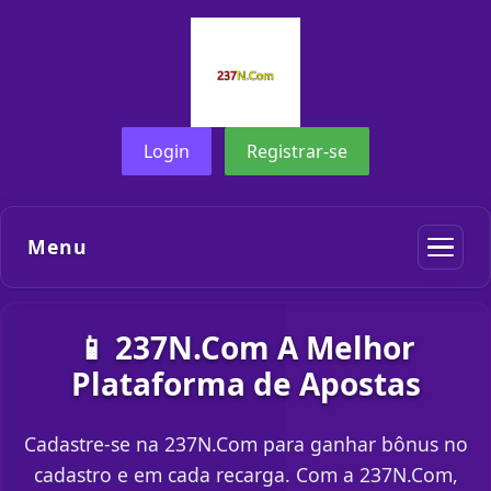
Login
Registrar-se
Menu
📱 237N.Com A Melhor
Plataforma de Apostas
Cadastre-se na 237N.Com para ganhar bônus no
cadastro e em cada recarga. Com a 237N.Com,