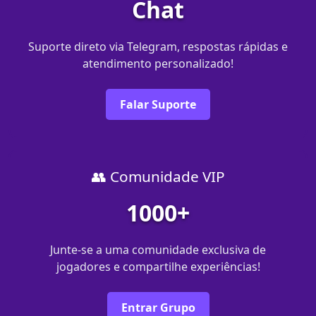
Chat
Suporte direto via Telegram, respostas rápidas e
atendimento personalizado!
Falar Suporte
👥 Comunidade VIP
1000+
Junte-se a uma comunidade exclusiva de
jogadores e compartilhe experiências!
Entrar Grupo