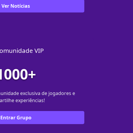
Ver Notícias
Comunidade VIP
1000+
unidade exclusiva de jogadores e
rtilhe experiências!
Entrar Grupo