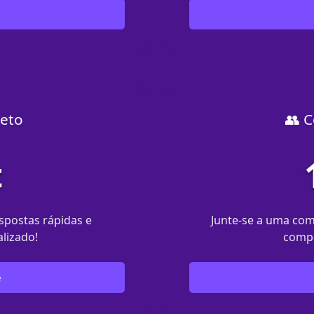
reto
👥 
t
espostas rápidas e
Junte-se a uma com
lizado!
compa
e