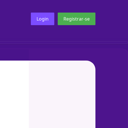
Login
Registrar-se