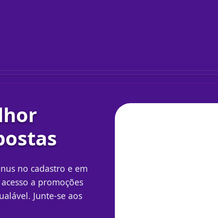
lhor
postas
nus no cadastro e em
 acesso a promoções
ualável. Junte-se aos