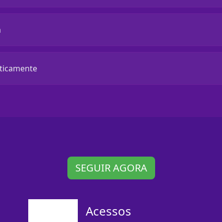
a
aticamente
SEGUIR AGORA
Acessos