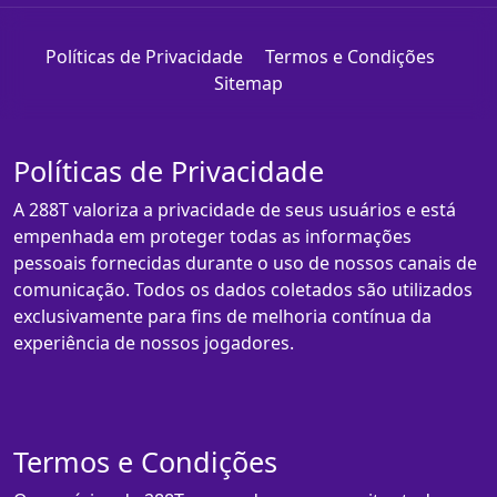
Políticas de Privacidade
Termos e Condições
Sitemap
Políticas de Privacidade
A 288T valoriza a privacidade de seus usuários e está
empenhada em proteger todas as informações
pessoais fornecidas durante o uso de nossos canais de
comunicação. Todos os dados coletados são utilizados
exclusivamente para fins de melhoria contínua da
experiência de nossos jogadores.
Termos e Condições