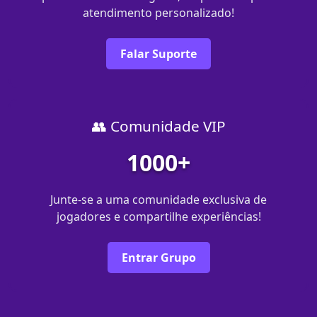
atendimento personalizado!
Falar Suporte
👥 Comunidade VIP
1000+
Junte-se a uma comunidade exclusiva de
jogadores e compartilhe experiências!
Entrar Grupo