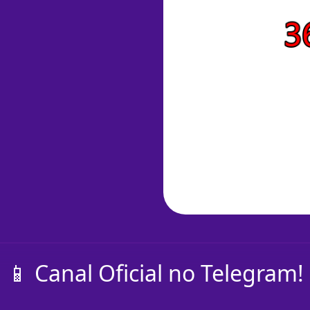
📱 Canal Oficial no Telegram!