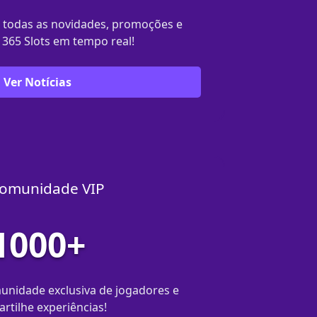
e todas as novidades, promoções e
 365 Slots em tempo real!
Ver Notícias
Comunidade VIP
1000+
unidade exclusiva de jogadores e
rtilhe experiências!