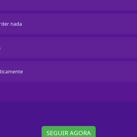
erder nada
a
aticamente
SEGUIR AGORA