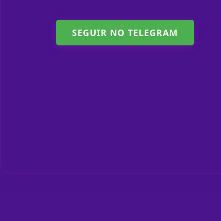
SEGUIR NO TELEGRAM