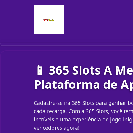
📱 365 Slots A M
Plataforma de A
Cadastre-se na 365 Slots para ganhar b
cada recarga. Com a 365 Slots, você te
incríveis e uma experiência de jogo inig
vencedores agora!