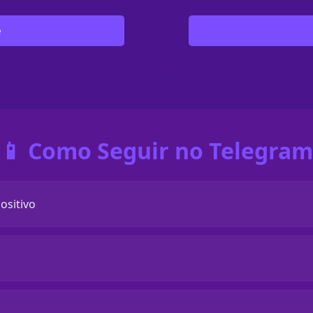
e
📱 Como Seguir no Telegram
ositivo