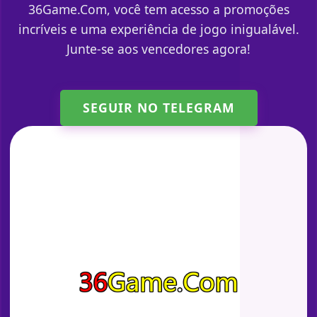
36Game.Com, você tem acesso a promoções
incríveis e uma experiência de jogo inigualável.
Junte-se aos vencedores agora!
SEGUIR NO TELEGRAM