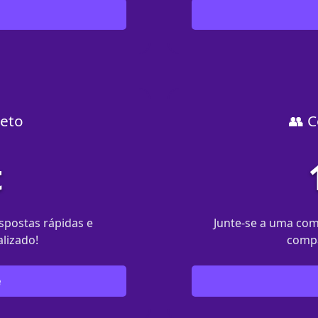
reto
👥 
t
espostas rápidas e
Junte-se a uma com
lizado!
compa
e