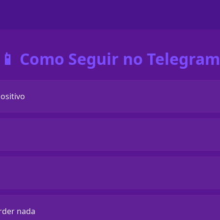
📱 Como Seguir no Telegram
ositivo
erder nada