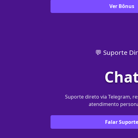
Ver Bônus
💬 Suporte Di
Cha
Suporte direto via Telegram, r
atendimento persona
Falar Suport