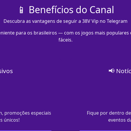
📱 Benefícios do Canal
Descubra as vantagens de seguir a 38V Vip no Telegram
niente para os brasileiros — com os jogos mais populares da
fáceis.
sivos
📢 Notí
m, promoções especiais
Fique por dentro d
s únicos!
eventos d