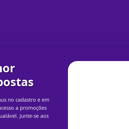
hor
postas
nus no cadastro e em
 acesso a promoções
ualável. Junte-se aos