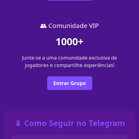
👥 Comunidade VIP
1000+
Junte-se a uma comunidade exclusiva de
jogadores e compartilhe experiências!
Entrar Grupo
📱 Como Seguir no Telegram