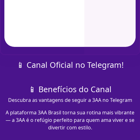
📱 Canal Oficial no Telegram!
📱 Benefícios do Canal
Descubra as vantagens de seguir a 3AA no Telegram
A plataforma 3AA Brasil torna sua rotina mais vibrante
— a 3AA é o refúgio perfeito para quem ama viver e se
divertir com estilo.