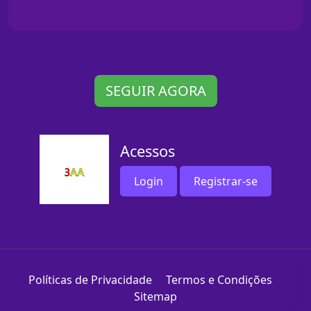
SEGUIR AGORA
Acessos
Login
Registrar-se
Políticas de Privacidade
Termos e Condições
Sitemap