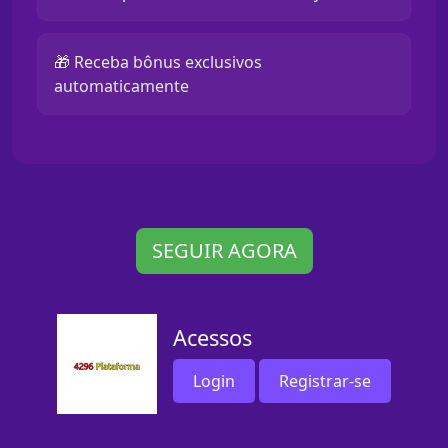
🎁 Receba bônus exclusivos
automaticamente
SEGUIR AGORA
Acessos
Login
Registrar-se