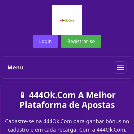
Login
Registrar-se
Menu
📱 444Ok.Com A Melhor
Plataforma de Apostas
Cadastre-se na 444Ok.Com para ganhar bônus no
cadastro e em cada recarga. Com a 444Ok.Com,