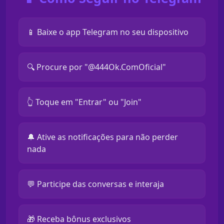
📱 Baixe o app Telegram no seu dispositivo
🔍 Procure por "@444Ok.ComOficial"
👆 Toque em "Entrar" ou "Join"
🔔 Ative as notificações para não perder
nada
💬 Participe das conversas e interaja
🎁 Receba bônus exclusivos