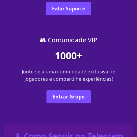
Falar Suporte
👥 Comunidade VIP
1000+
Junte-se a uma comunidade exclusiva de
jogadores e compartilhe experiências!
Entrar Grupo
📱 Como Seguir no Telegram