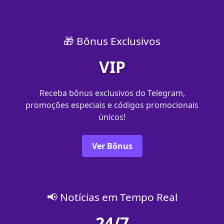
🎁 Bônus Exclusivos
VIP
Receba bônus exclusivos do Telegram,
promoções especiais e códigos promocionais
únicos!
Ver Bônus
📢 Notícias em Tempo Real
24/7