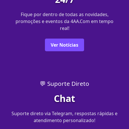
Fique por dentro de todas as novidades,
promoções e eventos da 4AA.Com em tempo
real!
Ver Notícias
💬 Suporte Direto
Chat
Suporte direto via Telegram, respostas rápidas e
atendimento personalizado!