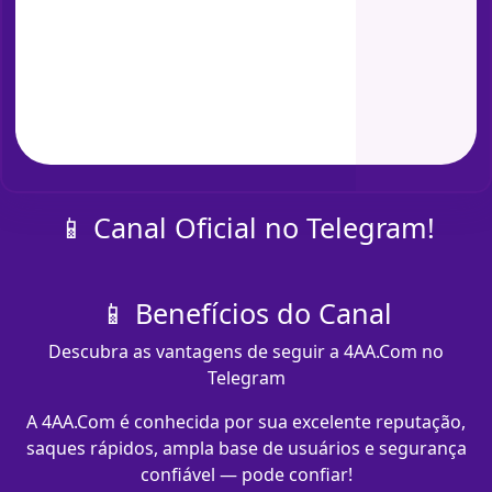
📱 Canal Oficial no Telegram!
📱 Benefícios do Canal
Descubra as vantagens de seguir a 4AA.Com no
Telegram
A 4AA.Com é conhecida por sua excelente reputação,
saques rápidos, ampla base de usuários e segurança
confiável — pode confiar!