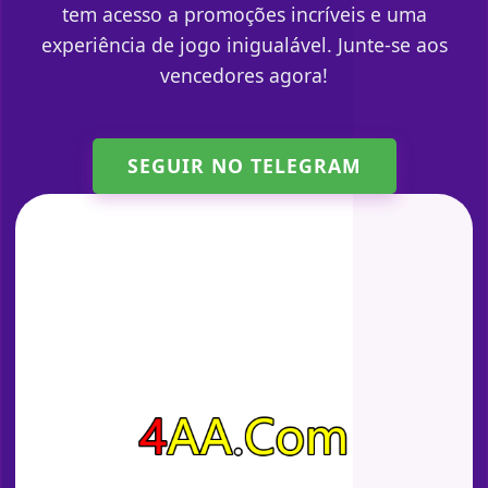
tem acesso a promoções incríveis e uma
experiência de jogo inigualável. Junte-se aos
vencedores agora!
SEGUIR NO TELEGRAM