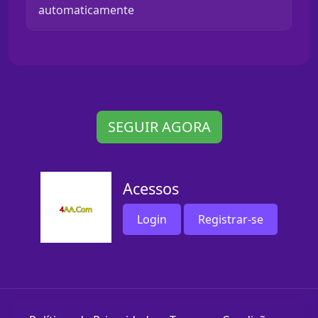
automaticamente
SEGUIR AGORA
Acessos
Login
Registrar-se