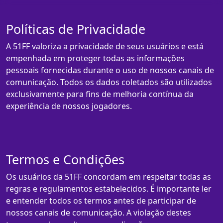
Políticas de Privacidade
A 51FF valoriza a privacidade de seus usuários e está
empenhada em proteger todas as informações
pessoais fornecidas durante o uso de nossos canais de
comunicação. Todos os dados coletados são utilizados
exclusivamente para fins de melhoria contínua da
experiência de nossos jogadores.
Termos e Condições
Os usuários da 51FF concordam em respeitar todas as
regras e regulamentos estabelecidos. É importante ler
e entender todos os termos antes de participar de
nossos canais de comunicação. A violação destes