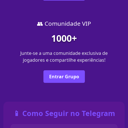
👥 Comunidade VIP
1000+
Junte-se a uma comunidade exclusiva de
jogadores e compartilhe experiências!
Entrar Grupo
📱 Como Seguir no Telegram