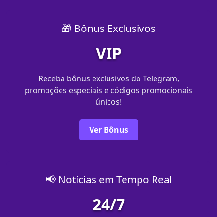
🎁 Bônus Exclusivos
VIP
Receba bônus exclusivos do Telegram,
promoções especiais e códigos promocionais
únicos!
Ver Bônus
📢 Notícias em Tempo Real
24/7