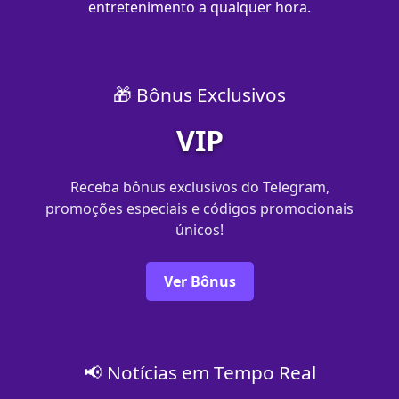
entretenimento a qualquer hora.
🎁 Bônus Exclusivos
VIP
Receba bônus exclusivos do Telegram,
promoções especiais e códigos promocionais
únicos!
Ver Bônus
📢 Notícias em Tempo Real