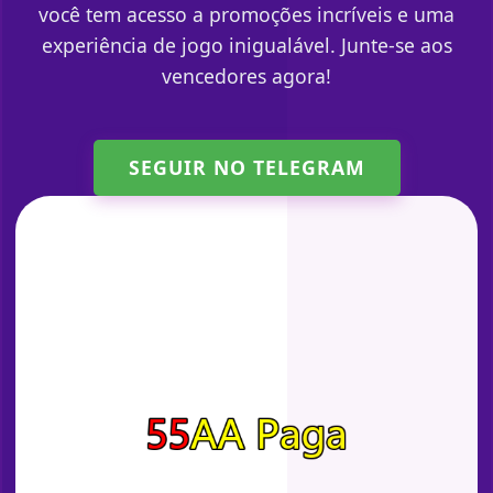
você tem acesso a promoções incríveis e uma
experiência de jogo inigualável. Junte-se aos
vencedores agora!
SEGUIR NO TELEGRAM