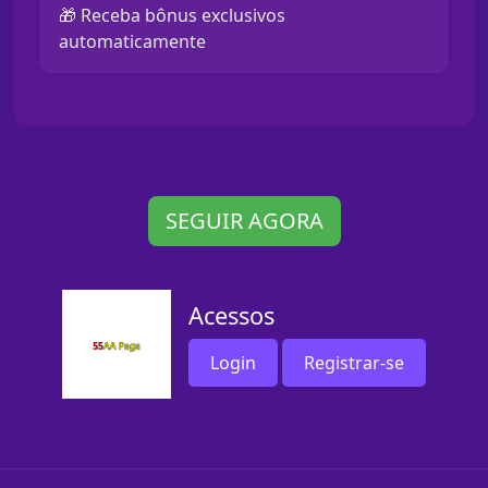
🎁 Receba bônus exclusivos
automaticamente
SEGUIR AGORA
Acessos
Login
Registrar-se