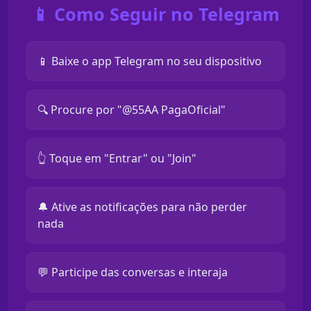
📱 Como Seguir no Telegram
📱 Baixe o app Telegram no seu dispositivo
🔍 Procure por "@55AA PagaOficial"
👆 Toque em "Entrar" ou "Join"
🔔 Ative as notificações para não perder
nada
💬 Participe das conversas e interaja