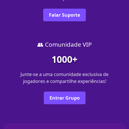
Falar Suporte
👥 Comunidade VIP
1000+
Junte-se a uma comunidade exclusiva de
jogadores e compartilhe experiências!
Entrar Grupo