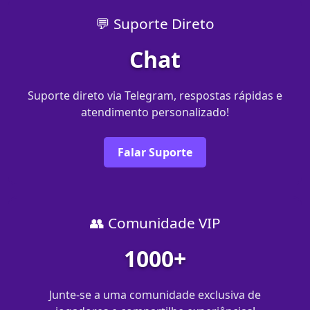
💬 Suporte Direto
Chat
Suporte direto via Telegram, respostas rápidas e
atendimento personalizado!
Falar Suporte
👥 Comunidade VIP
1000+
Junte-se a uma comunidade exclusiva de