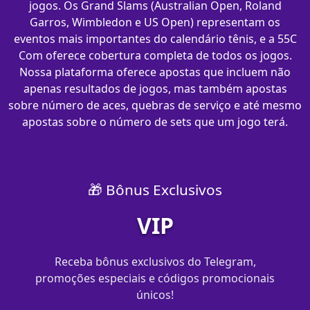
jogos. Os Grand Slams (Australian Open, Roland
Garros, Wimbledon e US Open) representam os
eventos mais importantes do calendário tênis, e a 55C
Com oferece cobertura completa de todos os jogos.
Nossa plataforma oferece apostas que incluem não
apenas resultados de jogos, mas também apostas
sobre número de aces, quebras de serviço e até mesmo
apostas sobre o número de sets que um jogo terá.
🎁 Bônus Exclusivos
VIP
Receba bônus exclusivos do Telegram,
promoções especiais e códigos promocionais
únicos!