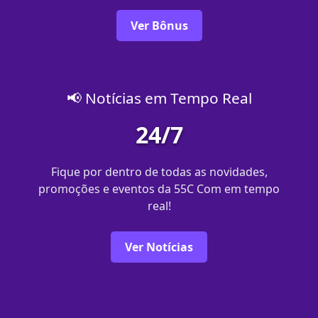
Ver Bônus
📢 Notícias em Tempo Real
24/7
Fique por dentro de todas as novidades,
promoções e eventos da 55C Com em tempo
real!
Ver Notícias