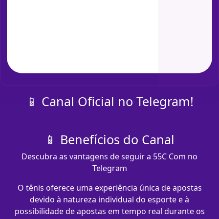
📱 Canal Oficial no Telegram!
📱 Benefícios do Canal
Descubra as vantagens de seguir a 55C Com no
Telegram
O tênis oferece uma experiência única de apostas
devido à natureza individual do esporte e à
possibilidade de apostas em tempo real durante os