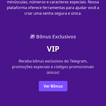
minúsculas, números e caracteres especiais. Nossa
plataforma oferece ferramentas para ajudar você a
criar uma senha segura e única.
🎁 Bônus Exclusivos
VIP
Receba bônus exclusivos do Telegram,
promoções especiais e códigos promocionais
únicos!
Ver Bônus