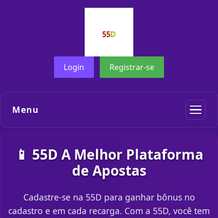
Login
Registrar-se
Menu
📱 55D A Melhor Plataforma
de Apostas
Cadastre-se na 55D para ganhar bônus no
cadastro e em cada recarga. Com a 55D, você tem