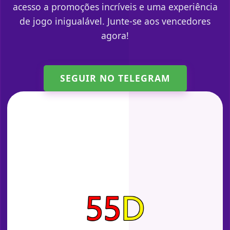
acesso a promoções incríveis e uma experiência
de jogo inigualável. Junte-se aos vencedores
agora!
SEGUIR NO TELEGRAM