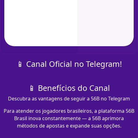
📱 Canal Oficial no Telegram!
📱 Benefícios do Canal
Descubra as vantagens de seguir a 56B no Telegram
Para atender os jogadores brasileiros, a plataforma 56B
Brasil inova constantemente — a 56B aprimora
métodos de apostas e expande suas opções.