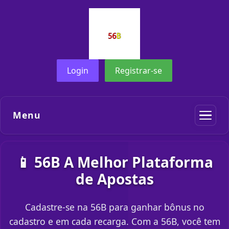
Login
Registrar-se
Menu
📱 56B A Melhor Plataforma
de Apostas
Cadastre-se na 56B para ganhar bônus no
cadastro e em cada recarga. Com a 56B, você tem