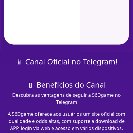
📱 Canal Oficial no Telegram!
📱 Benefícios do Canal
Descubra as vantagens de seguir a 56Dgame no
Telegram
A 56Dgame oferece aos usuários um site oficial com
qualidade e odds altas, com suporte a download de
APP, login via web e acesso em vários dispositivos.