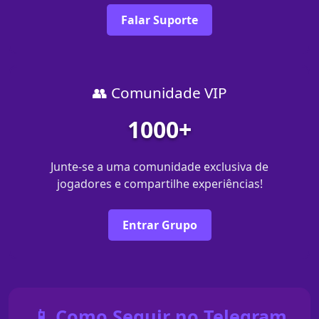
Falar Suporte
👥 Comunidade VIP
1000+
Junte-se a uma comunidade exclusiva de
jogadores e compartilhe experiências!
Entrar Grupo
📱 Como Seguir no Telegram