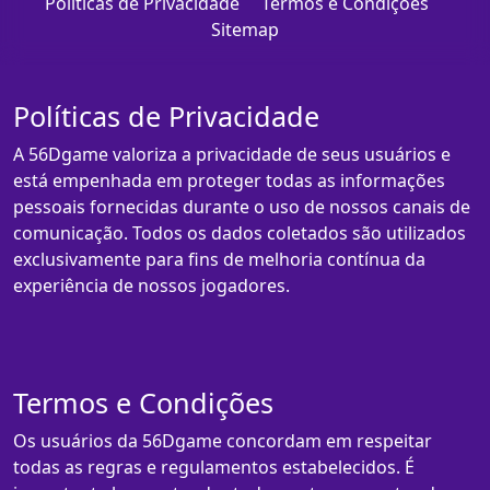
Políticas de Privacidade
Termos e Condições
Sitemap
Políticas de Privacidade
A 56Dgame valoriza a privacidade de seus usuários e
está empenhada em proteger todas as informações
pessoais fornecidas durante o uso de nossos canais de
comunicação. Todos os dados coletados são utilizados
exclusivamente para fins de melhoria contínua da
experiência de nossos jogadores.
Termos e Condições
Os usuários da 56Dgame concordam em respeitar
todas as regras e regulamentos estabelecidos. É