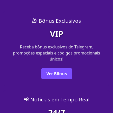
🎁 Bônus Exclusivos
VIP
Receba bônus exclusivos do Telegram,
promoções especiais e códigos promocionais
únicos!
Ver Bônus
📢 Notícias em Tempo Real
24/7