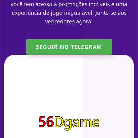
você tem acesso a promoções incríveis e uma
experiência de jogo inigualável. Junte-se aos
vencedores agora!
SEGUIR NO TELEGRAM