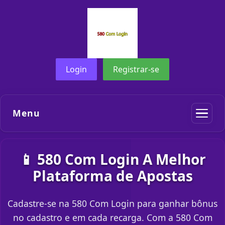
Login
Registrar-se
Menu
📱 580 Com Login A Melhor
Plataforma de Apostas
Cadastre-se na 580 Com Login para ganhar bônus
no cadastro e em cada recarga. Com a 580 Com