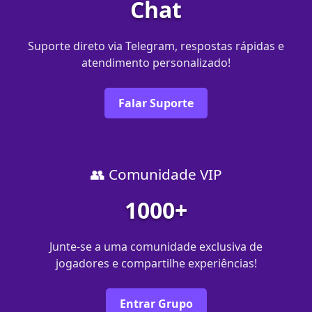
Chat
Suporte direto via Telegram, respostas rápidas e
atendimento personalizado!
Falar Suporte
👥 Comunidade VIP
1000+
Junte-se a uma comunidade exclusiva de
jogadores e compartilhe experiências!
Entrar Grupo