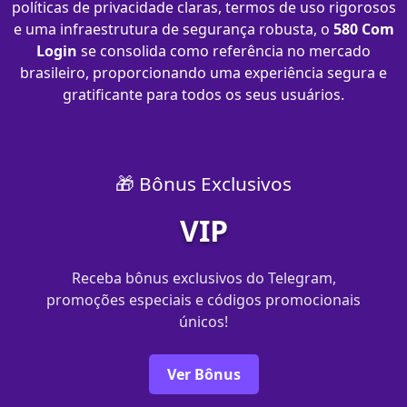
políticas de privacidade claras, termos de uso rigorosos
e uma infraestrutura de segurança robusta, o
580 Com
Login
se consolida como referência no mercado
brasileiro, proporcionando uma experiência segura e
gratificante para todos os seus usuários.
🎁 Bônus Exclusivos
VIP
Receba bônus exclusivos do Telegram,
promoções especiais e códigos promocionais
únicos!
Ver Bônus