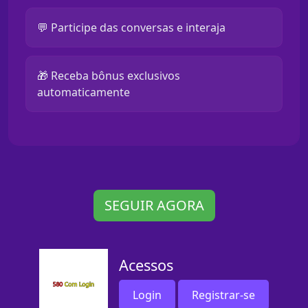
💬 Participe das conversas e interaja
🎁 Receba bônus exclusivos
automaticamente
SEGUIR AGORA
Acessos
Login
Registrar-se