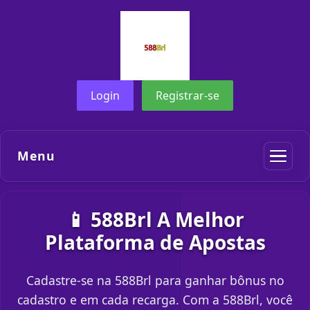
Login
Registrar-se
Menu
📱 588Brl A Melhor
Plataforma de Apostas
Cadastre-se na 588Brl para ganhar bônus no
cadastro e em cada recarga. Com a 588Brl, você