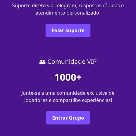
Suporte direto via Telegram, respostas rápidas e
atendimento personalizado!
Falar Suporte
👥 Comunidade VIP
1000+
Junte-se a uma comunidade exclusiva de
jogadores e compartilhe experiências!
Entrar Grupo