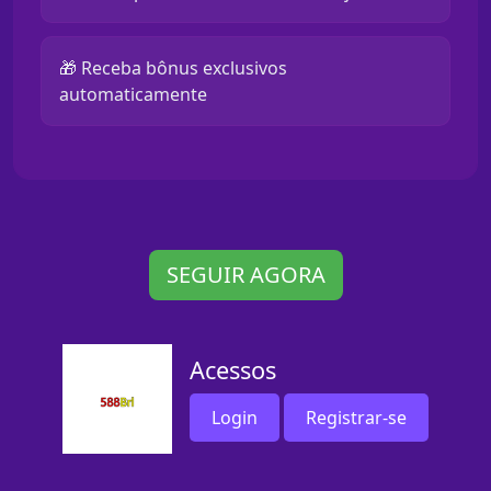
🎁 Receba bônus exclusivos
automaticamente
SEGUIR AGORA
Acessos
Login
Registrar-se