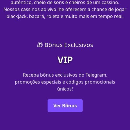
autêntico, cheio de sons e cheiros de um cassino.
Nossos cassinos ao vivo lhe oferecem a chance de jogar
blackjack, bacará, roleta e muito mais em tempo real.
🎁 Bônus Exclusivos
VIP
Receba bônus exclusivos do Telegram,
promoções especiais e códigos promocionais
únicos!
Ver Bônus