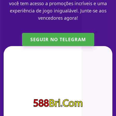
você tem acesso a promoções incríveis e uma
experiência de jogo inigualável. Junte-se aos
vencedores agora!
SEGUIR NO TELEGRAM