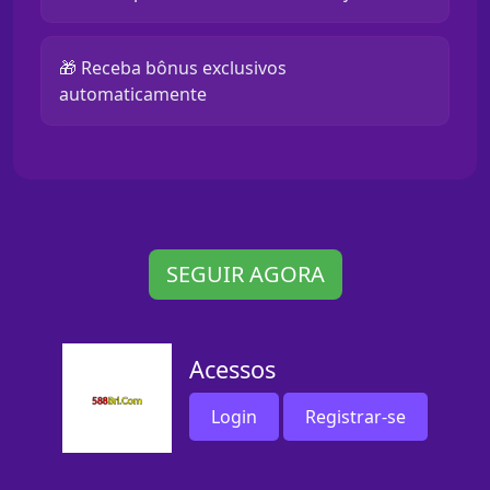
🎁 Receba bônus exclusivos
automaticamente
SEGUIR AGORA
Acessos
Login
Registrar-se