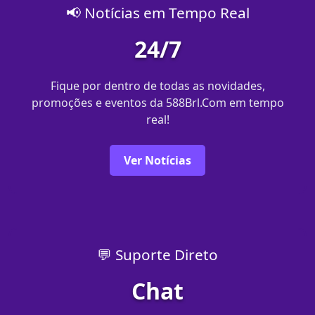
📢 Notícias em Tempo Real
24/7
Fique por dentro de todas as novidades,
promoções e eventos da 588Brl.Com em tempo
real!
Ver Notícias
💬 Suporte Direto
Chat