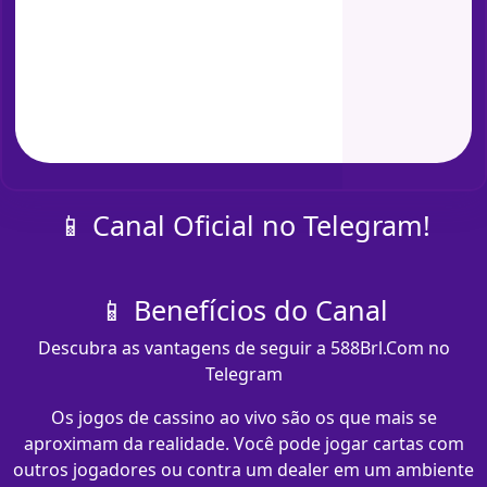
📱 Canal Oficial no Telegram!
📱 Benefícios do Canal
Descubra as vantagens de seguir a 588Brl.Com no
Telegram
Os jogos de cassino ao vivo são os que mais se
aproximam da realidade. Você pode jogar cartas com
outros jogadores ou contra um dealer em um ambiente