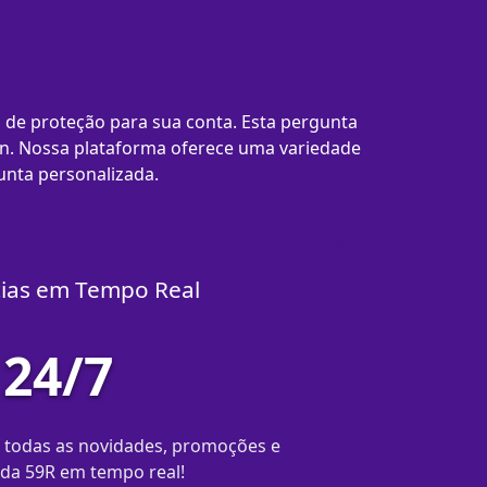
de proteção para sua conta. Esta pergunta
in. Nossa plataforma oferece uma variedade
unta personalizada.
cias em Tempo Real
24/7
e todas as novidades, promoções e
 da 59R em tempo real!