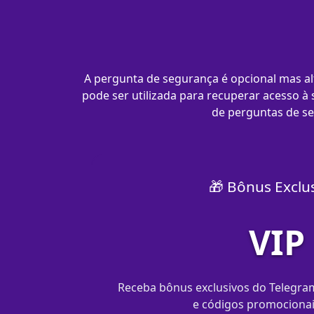
A pergunta de segurança é opcional mas a
pode ser utilizada para recuperar acesso 
de perguntas de se
🎁 Bônus Exclu
VIP
Receba bônus exclusivos do Telegra
e códigos promocionai