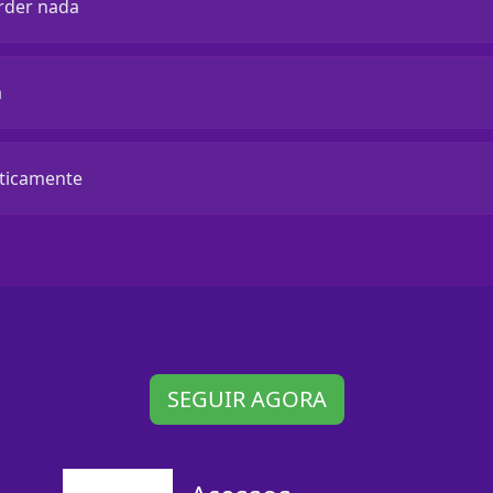
erder nada
a
aticamente
SEGUIR AGORA