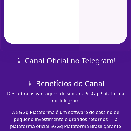
📱 Canal Oficial no Telegram!
📱 Benefícios do Canal
Descubra as vantagens de seguir a 5GGg Plataforma
no Telegram
A 5GGg Plataforma é um software de cassino de
pequeno investimento e grandes retornos — a
plataforma oficial 5GGg Plataforma Brasil garante