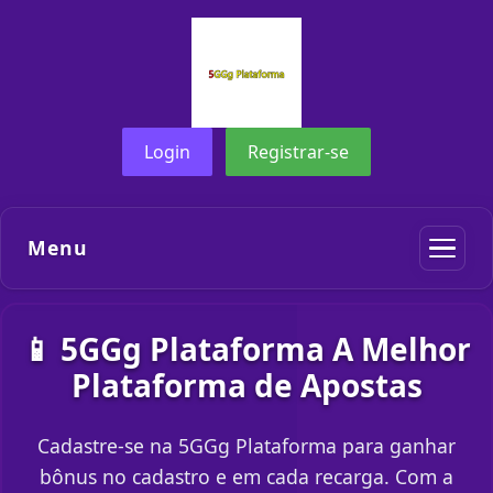
Login
Registrar-se
Menu
📱 5GGg Plataforma A Melhor
Plataforma de Apostas
Cadastre-se na 5GGg Plataforma para ganhar
bônus no cadastro e em cada recarga. Com a