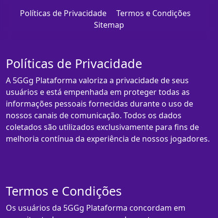
Políticas de Privacidade
Termos e Condições
Sitemap
Políticas de Privacidade
A 5GGg Plataforma valoriza a privacidade de seus
usuários e está empenhada em proteger todas as
informações pessoais fornecidas durante o uso de
nossos canais de comunicação. Todos os dados
coletados são utilizados exclusivamente para fins de
melhoria contínua da experiência de nossos jogadores.
Termos e Condições
Os usuários da 5GGg Plataforma concordam em