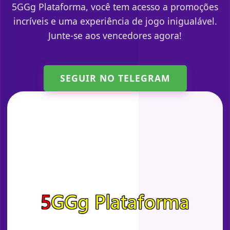
5GGg Plataforma, você tem acesso a promoções
incríveis e uma experiência de jogo inigualável.
Junte-se aos vencedores agora!
SEGUIR NO TELEGRAM