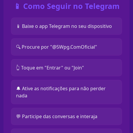
📱 Como Seguir no Telegram
📱 Baixe o app Telegram no seu dispositivo
🔍 Procure por "@5Wpg.ComOficial"
👆 Toque em "Entrar" ou "Join"
🔔 Ative as notificações para não perder
nada
💬 Participe das conversas e interaja