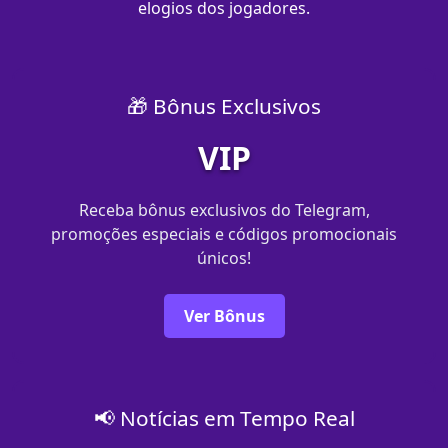
elogios dos jogadores.
🎁 Bônus Exclusivos
VIP
Receba bônus exclusivos do Telegram,
promoções especiais e códigos promocionais
únicos!
Ver Bônus
📢 Notícias em Tempo Real