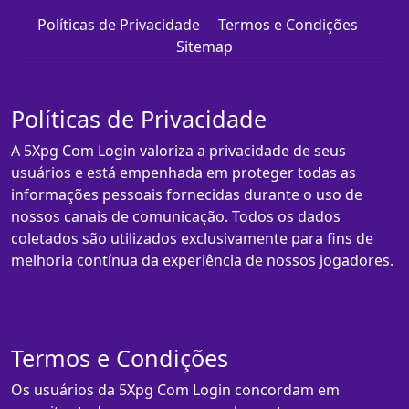
Políticas de Privacidade
Termos e Condições
Sitemap
Políticas de Privacidade
A 5Xpg Com Login valoriza a privacidade de seus
usuários e está empenhada em proteger todas as
informações pessoais fornecidas durante o uso de
nossos canais de comunicação. Todos os dados
coletados são utilizados exclusivamente para fins de
melhoria contínua da experiência de nossos jogadores.
Termos e Condições
Os usuários da 5Xpg Com Login concordam em