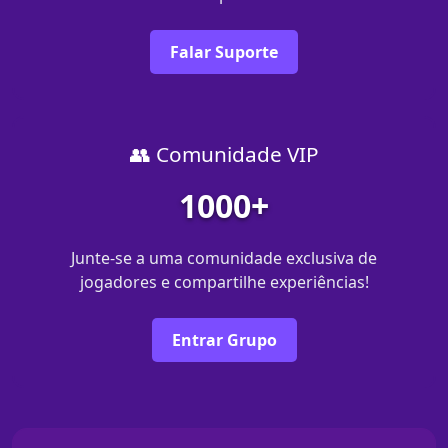
Falar Suporte
👥 Comunidade VIP
1000+
Junte-se a uma comunidade exclusiva de
jogadores e compartilhe experiências!
Entrar Grupo