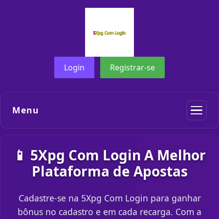
Login
Registrar-se
Menu
📱 5Xpg Com Login A Melhor
Plataforma de Apostas
Cadastre-se na 5Xpg Com Login para ganhar
bônus no cadastro e em cada recarga. Com a