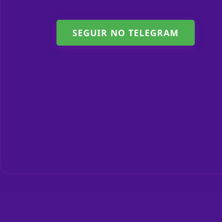
SEGUIR NO TELEGRAM