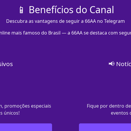
📱 Benefícios do Canal
Descubra as vantagens de seguir a 66AA no Telegram
online mais famoso do Brasil — a 66AA se destaca com segura
sivos
📢 Notí
m, promoções especiais
Fique por dentro d
s únicos!
eventos 