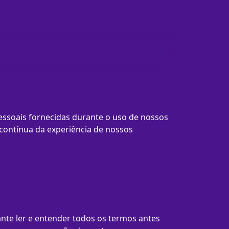
essoais fornecidas durante o uso de nossos
 contínua da experiência de nossos
nte ler e entender todos os termos antes