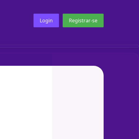
Login
Registrar-se