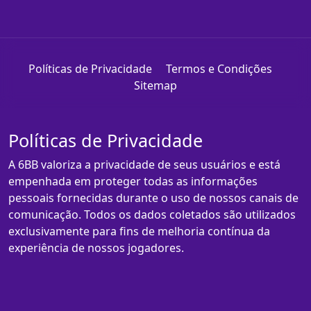
Políticas de Privacidade
Termos e Condições
Sitemap
Políticas de Privacidade
A 6BB valoriza a privacidade de seus usuários e está
empenhada em proteger todas as informações
pessoais fornecidas durante o uso de nossos canais de
comunicação. Todos os dados coletados são utilizados
exclusivamente para fins de melhoria contínua da
experiência de nossos jogadores.