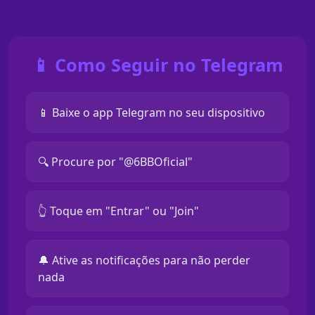
📱 Como Seguir no Telegram
📱 Baixe o app Telegram no seu dispositivo
🔍 Procure por "@6BBOficial"
👆 Toque em "Entrar" ou "Join"
🔔 Ative as notificações para não perder
nada