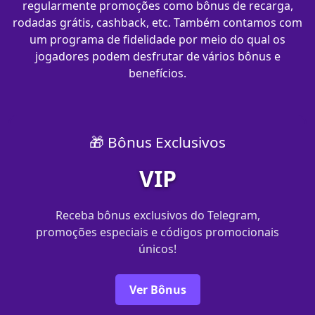
regularmente promoções como bônus de recarga,
rodadas grátis, cashback, etc. Também contamos com
um programa de fidelidade por meio do qual os
jogadores podem desfrutar de vários bônus e
benefícios.
🎁 Bônus Exclusivos
VIP
Receba bônus exclusivos do Telegram,
promoções especiais e códigos promocionais
únicos!
Ver Bônus