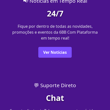
📢 Notícias em Tempo Real
24/7
Fique por dentro de todas as novidades,
promoções e eventos da 6BB Com Plataforma
em tempo real!
Ver Notícias
💬 Suporte Direto
Chat