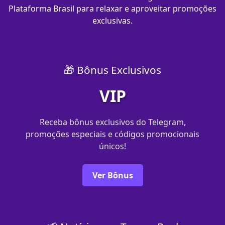
Plataforma Brasil para relaxar e aproveitar promoções
exclusivas.
🎁 Bônus Exclusivos
VIP
Receba bônus exclusivos do Telegram,
promoções especiais e códigos promocionais
únicos!
Ver Bônus