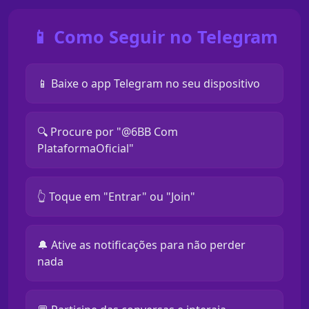
📱 Como Seguir no Telegram
📱 Baixe o app Telegram no seu dispositivo
🔍 Procure por "@6BB Com
PlataformaOficial"
👆 Toque em "Entrar" ou "Join"
🔔 Ative as notificações para não perder
nada