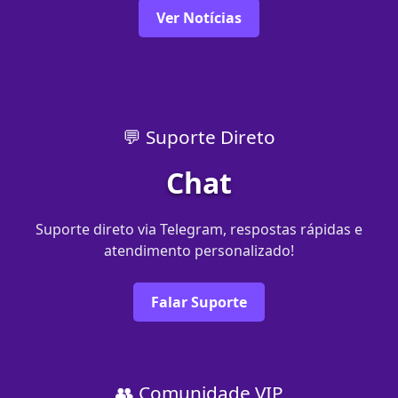
Ver Notícias
💬 Suporte Direto
Chat
Suporte direto via Telegram, respostas rápidas e
atendimento personalizado!
Falar Suporte
👥 Comunidade VIP