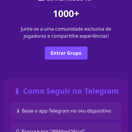
1000+
Junte-se a uma comunidade exclusiva de
jogadores e compartilhe experiências!
Entrar Grupo
📱 Como Seguir no Telegram
📱 Baixe o app Telegram no seu dispositivo
🔍 Procure por "@6MpgOficial"