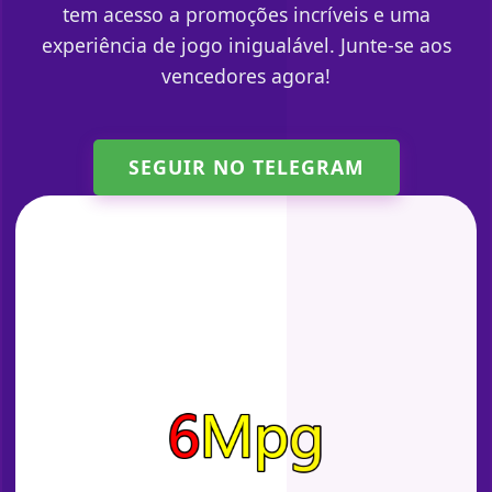
tem acesso a promoções incríveis e uma
experiência de jogo inigualável. Junte-se aos
vencedores agora!
SEGUIR NO TELEGRAM