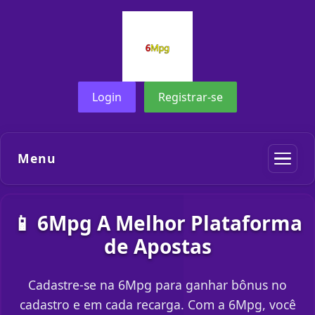
Login
Registrar-se
Menu
📱 6Mpg A Melhor Plataforma
de Apostas
Cadastre-se na 6Mpg para ganhar bônus no
cadastro e em cada recarga. Com a 6Mpg, você