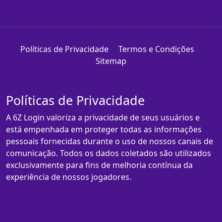
Políticas de Privacidade
Termos e Condições
Sitemap
Políticas de Privacidade
A 6Z Login valoriza a privacidade de seus usuários e
está empenhada em proteger todas as informações
pessoais fornecidas durante o uso de nossos canais de
comunicação. Todos os dados coletados são utilizados
exclusivamente para fins de melhoria contínua da
experiência de nossos jogadores.