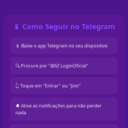
📱 Como Seguir no Telegram
📱 Baixe o app Telegram no seu dispositivo
🔍 Procure por "@6Z LoginOficial"
👆 Toque em "Entrar" ou "Join"
🔔 Ative as notificações para não perder
nada