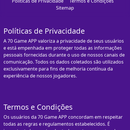
Políticas de Privacidade
Termos e Condições
Sitemap
Políticas de Privacidade
A 70 Game APP valoriza a privacidade de seus usuários
e está empenhada em proteger todas as informações
pessoais fornecidas durante o uso de nossos canais de
comunicação. Todos os dados coletados são utilizados
exclusivamente para fins de melhoria contínua da
experiência de nossos jogadores.
Termos e Condições
Os usuários da 70 Game APP concordam em respeitar
todas as regras e regulamentos estabelecidos. É