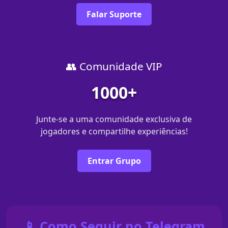
Falar Suporte
👥 Comunidade VIP
1000+
Junte-se a uma comunidade exclusiva de
jogadores e compartilhe experiências!
Entrar Grupo
📱 Como Seguir no Telegram