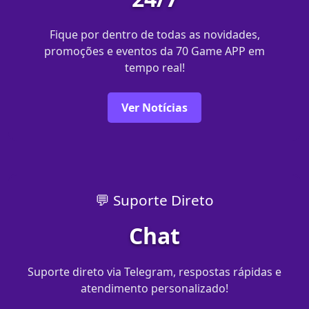
Fique por dentro de todas as novidades,
promoções e eventos da 70 Game APP em
tempo real!
Ver Notícias
💬 Suporte Direto
Chat
Suporte direto via Telegram, respostas rápidas e
atendimento personalizado!