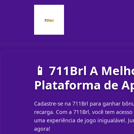
📱 711Brl A Melh
Plataforma de A
Cadastre-se na 711Brl para ganhar bôn
recarga. Com a 711Brl, você tem acesso 
uma experiência de jogo inigualável. J
agora!