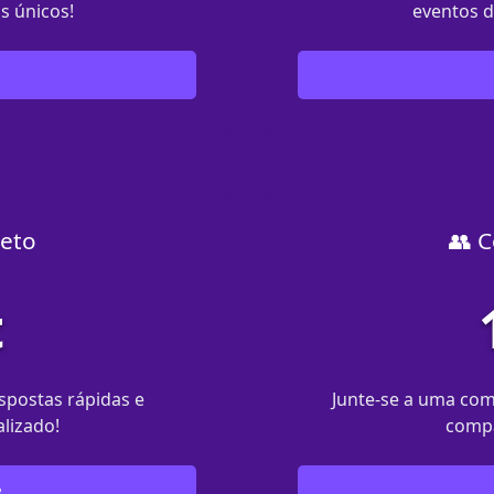
s únicos!
eventos d
reto
👥 
t
espostas rápidas e
Junte-se a uma com
lizado!
compa
e