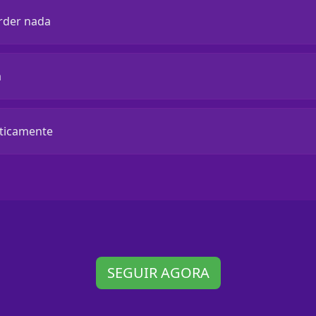
erder nada
a
aticamente
SEGUIR AGORA