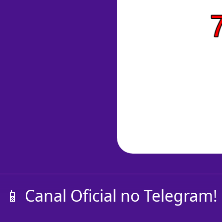
📱 Canal Oficial no Telegram!