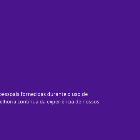
pessoais fornecidas durante o uso de
elhoria contínua da experiência de nossos