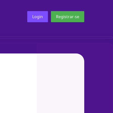
Login
Registrar-se