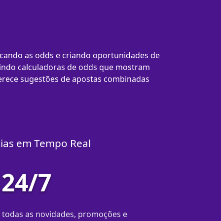
cando as odds e criando oportunidades de
luindo calculadoras de odds que mostram
erece sugestões de apostas combinadas
cias em Tempo Real
24/7
e todas as novidades, promoções e