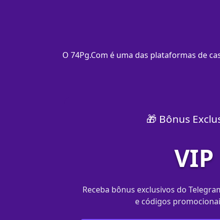
O 74Pg.Com é uma das plataformas de cass
🎁 Bônus Exclu
VIP
Receba bônus exclusivos do Telegra
e códigos promocionai