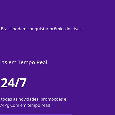
Brasil podem conquistar prêmios incríveis
cias em Tempo Real
24/7
e todas as novidades, promoções e
 74Pg.Com em tempo real!