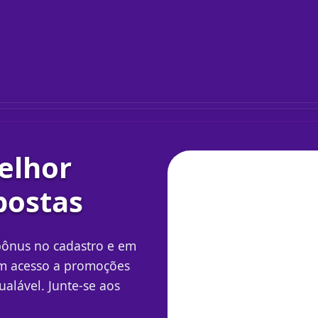
elhor
postas
bônus no cadastro e em
em acesso a promoções
ualável. Junte-se aos