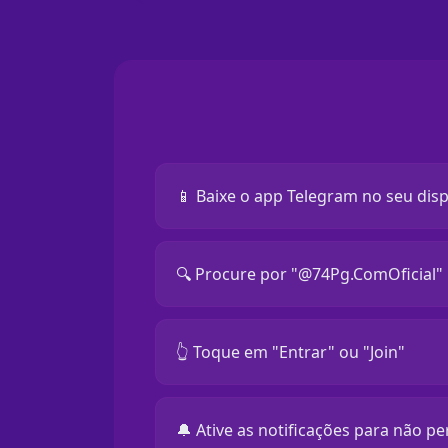
📱 Baixe o app Telegram no seu disp
🔍 Procure por "@74Pg.ComOficial"
👆 Toque em "Entrar" ou "Join"
🔔 Ative as notificações para não p