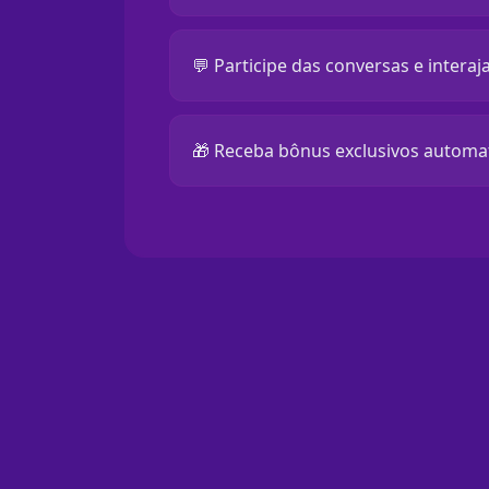
💬 Participe das conversas e interaj
🎁 Receba bônus exclusivos autom