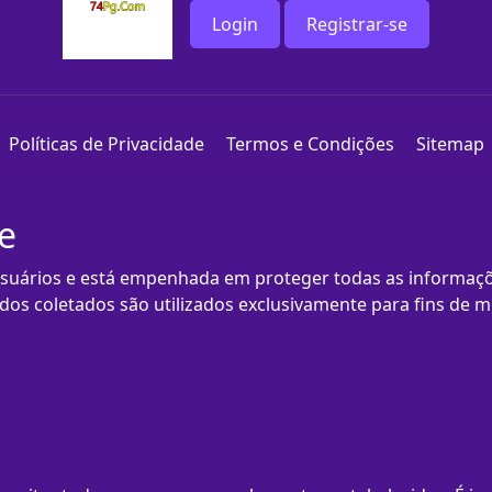
Login
Registrar-se
Políticas de Privacidade
Termos e Condições
Sitemap
de
 usuários e está empenhada em proteger todas as informaçõ
os coletados são utilizados exclusivamente para fins de m