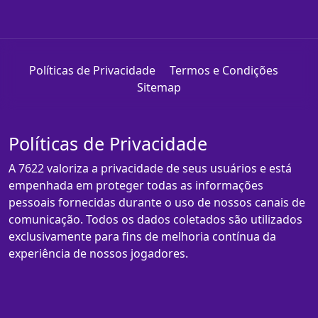
Políticas de Privacidade
Termos e Condições
Sitemap
Políticas de Privacidade
A 7622 valoriza a privacidade de seus usuários e está
empenhada em proteger todas as informações
pessoais fornecidas durante o uso de nossos canais de
comunicação. Todos os dados coletados são utilizados
exclusivamente para fins de melhoria contínua da
experiência de nossos jogadores.