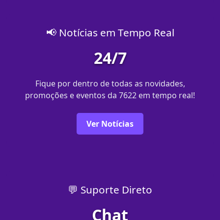
📢 Notícias em Tempo Real
24/7
Fique por dentro de todas as novidades,
promoções e eventos da 7622 em tempo real!
Ver Notícias
💬 Suporte Direto
Chat