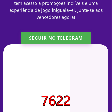
tem acesso a promoções incríveis e uma
experiência de jogo inigualável. Junte-se aos
vencedores agora!
SEGUIR NO TELEGRAM