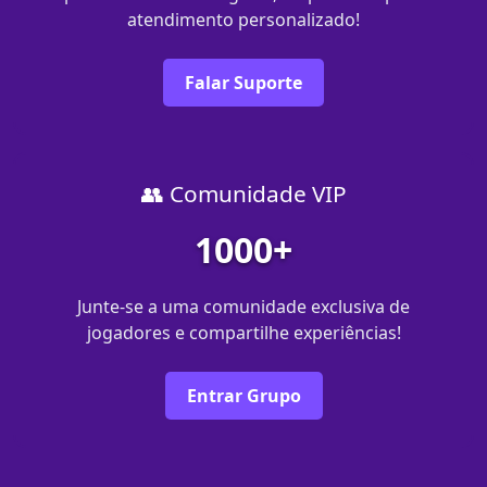
atendimento personalizado!
Falar Suporte
👥 Comunidade VIP
1000+
Junte-se a uma comunidade exclusiva de
jogadores e compartilhe experiências!
Entrar Grupo