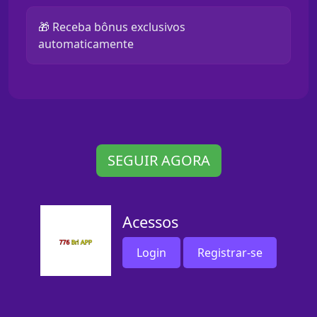
🎁 Receba bônus exclusivos
automaticamente
SEGUIR AGORA
Acessos
Login
Registrar-se