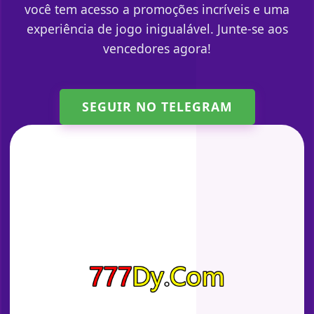
você tem acesso a promoções incríveis e uma
experiência de jogo inigualável. Junte-se aos
vencedores agora!
SEGUIR NO TELEGRAM