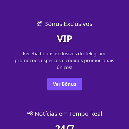
🎁 Bônus Exclusivos
VIP
Receba bônus exclusivos do Telegram,
promoções especiais e códigos promocionais
únicos!
Ver Bônus
📢 Notícias em Tempo Real
24/7