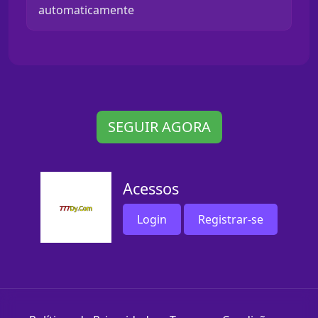
automaticamente
SEGUIR AGORA
Acessos
Login
Registrar-se