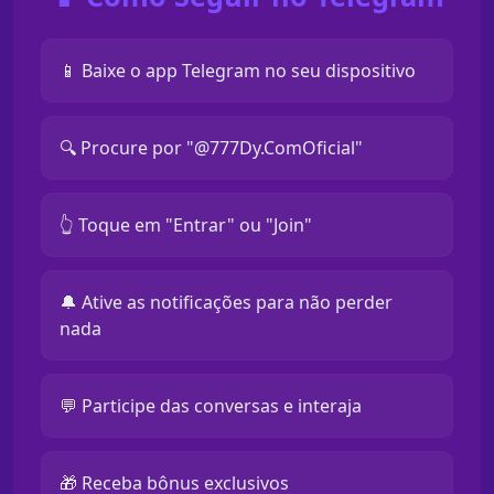
📱 Baixe o app Telegram no seu dispositivo
🔍 Procure por "@777Dy.ComOficial"
👆 Toque em "Entrar" ou "Join"
🔔 Ative as notificações para não perder
nada
💬 Participe das conversas e interaja
🎁 Receba bônus exclusivos