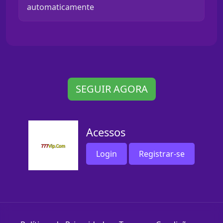
automaticamente
SEGUIR AGORA
Acessos
Login
Registrar-se