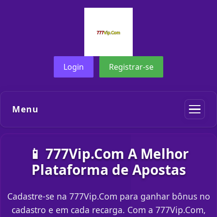
Login
Registrar-se
Menu
📱 777Vip.Com A Melhor
Plataforma de Apostas
Cadastre-se na 777Vip.Com para ganhar bônus no
cadastro e em cada recarga. Com a 777Vip.Com,