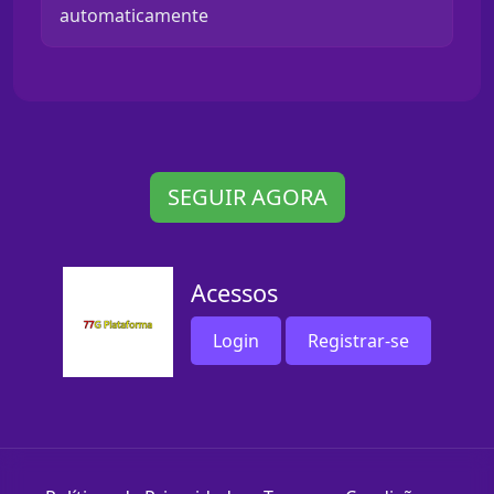
automaticamente
SEGUIR AGORA
Acessos
Login
Registrar-se