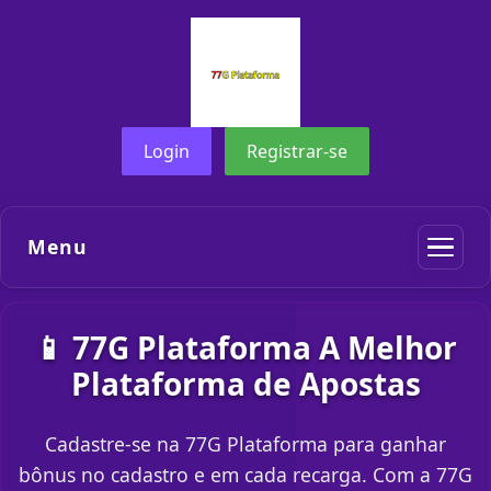
Login
Registrar-se
Menu
📱 77G Plataforma A Melhor
Plataforma de Apostas
Cadastre-se na 77G Plataforma para ganhar
bônus no cadastro e em cada recarga. Com a 77G