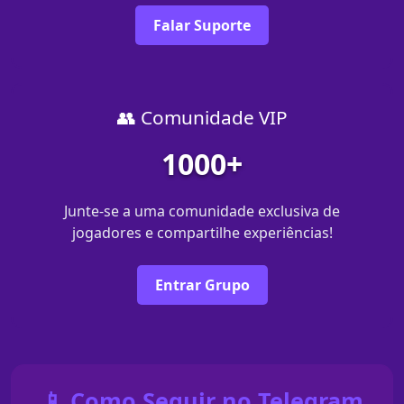
Falar Suporte
👥 Comunidade VIP
1000+
Junte-se a uma comunidade exclusiva de
jogadores e compartilhe experiências!
Entrar Grupo
📱 Como Seguir no Telegram