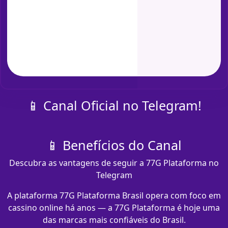
📱 Canal Oficial no Telegram!
📱 Benefícios do Canal
Descubra as vantagens de seguir a 77G Plataforma no
Telegram
A plataforma 77G Plataforma Brasil opera com foco em
cassino online há anos — a 77G Plataforma é hoje uma
das marcas mais confiáveis do Brasil.