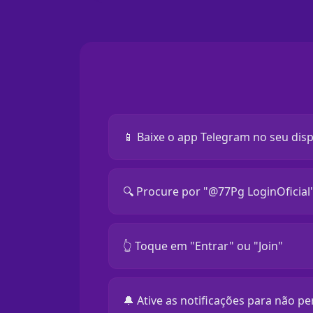
📱 Baixe o app Telegram no seu disp
🔍 Procure por "@77Pg LoginOficial
👆 Toque em "Entrar" ou "Join"
🔔 Ative as notificações para não p