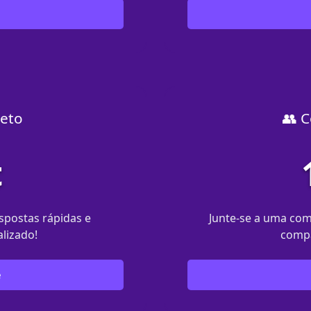
reto
👥 
t
espostas rápidas e
Junte-se a uma com
lizado!
compa
e