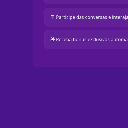
💬 Participe das conversas e interaj
🎁 Receba bônus exclusivos autom