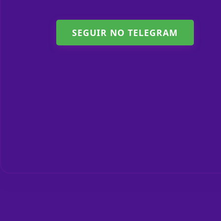
SEGUIR NO TELEGRAM