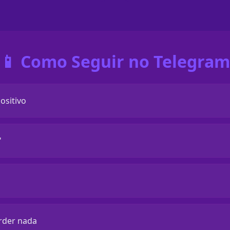
📱 Como Seguir no Telegram
ositivo
"
erder nada