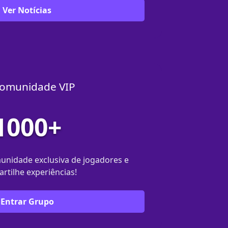
Ver Notícias
Comunidade VIP
1000+
unidade exclusiva de jogadores e
rtilhe experiências!
Entrar Grupo