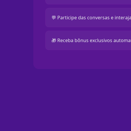
💬 Participe das conversas e interaj
🎁 Receba bônus exclusivos autom