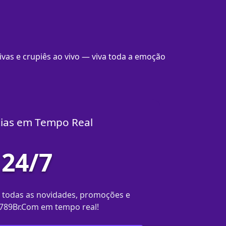
ivas e crupiês ao vivo — viva toda a emoção
cias em Tempo Real
24/7
e todas as novidades, promoções e
 789Br.Com em tempo real!