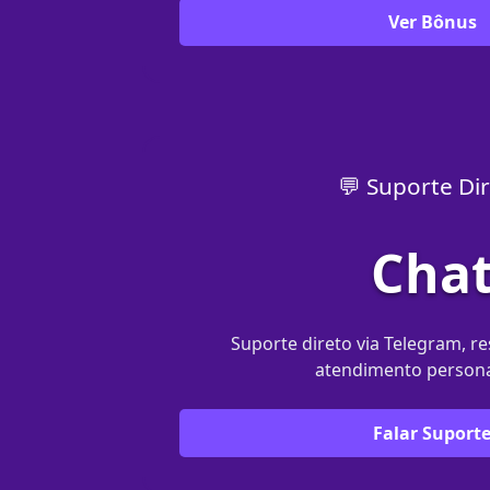
Ver Bônus
💬 Suporte Di
Cha
Suporte direto via Telegram, r
atendimento persona
Falar Suport