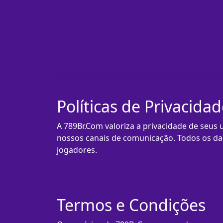
Políticas de Privacida
A 789Br.Com valoriza a privacidade de seus
nossos canais de comunicação. Todos os dad
jogadores.
Termos e Condições