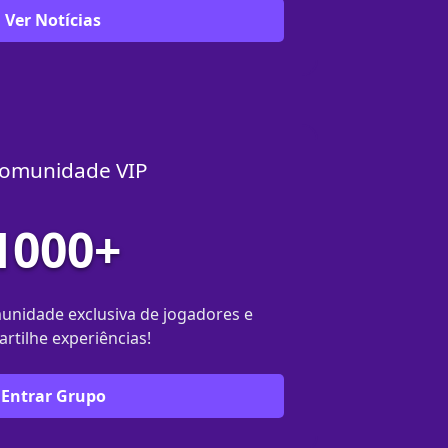
Ver Notícias
Comunidade VIP
1000+
unidade exclusiva de jogadores e
rtilhe experiências!
Entrar Grupo