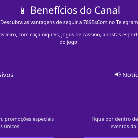
📱 Benefícios do Canal
Descubra as vantagens de seguir a 789Br.Com no Telegram
ileiro, com caça-níqueis, jogos de cassino, apostas esport
do jogo!
sivos
📢 Notí
m, promoções especiais
Fique por dentro d
s únicos!
eventos da