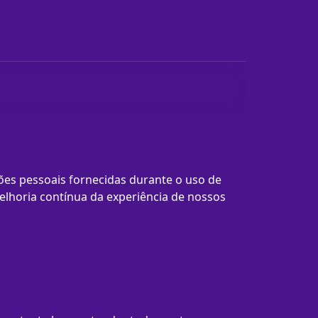
ões pessoais fornecidas durante o uso de
elhoria contínua da experiência de nossos