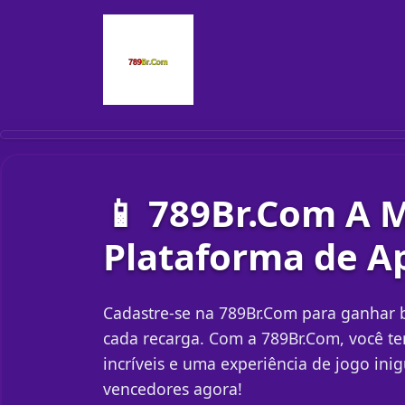
📱 789Br.Com A 
Plataforma de A
Cadastre-se na 789Br.Com para ganhar 
cada recarga. Com a 789Br.Com, você t
incríveis e uma experiência de jogo inig
vencedores agora!