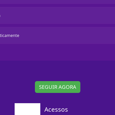
a
aticamente
SEGUIR AGORA
Acessos