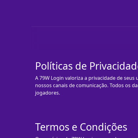
Políticas de Privacida
A 79W Login valoriza a privacidade de seus
nossos canais de comunicação. Todos os dad
jogadores.
Termos e Condições