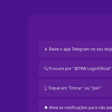
📱 Baixe o app Telegram no seu disp
🔍 Procure por "@79W LoginOficial"
👆 Toque em "Entrar" ou "Join"
🔔 Ative as notificações para não p