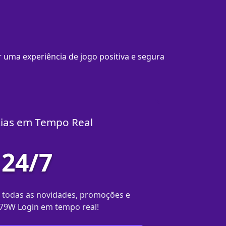
 uma experiência de jogo positiva e segura
cias em Tempo Real
24/7
e todas as novidades, promoções e
 79W Login em tempo real!