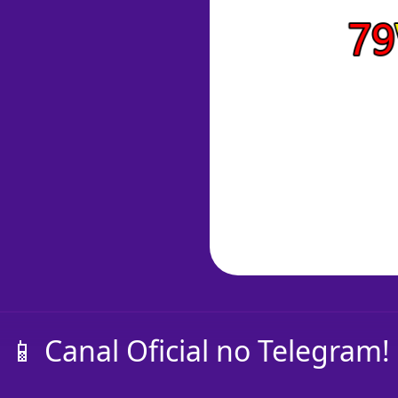
📱 Canal Oficial no Telegram!