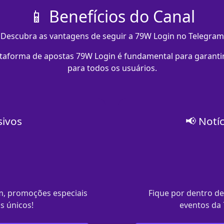
📱 Benefícios do Canal
Descubra as vantagens de seguir a 79W Login no Telegram
taforma de apostas 79W Login é fundamental para garantir
para todos os usuários.
sivos
📢 Notí
m, promoções especiais
Fique por dentro d
s únicos!
eventos da