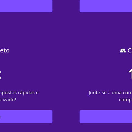
reto
👥 
t
espostas rápidas e
Junte-se a uma com
lizado!
compa
e