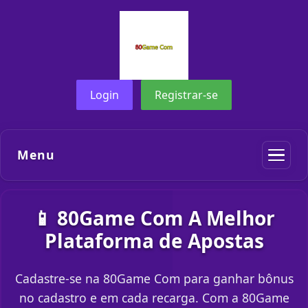
Login
Registrar-se
Menu
📱 80Game Com A Melhor
Plataforma de Apostas
Cadastre-se na 80Game Com para ganhar bônus
no cadastro e em cada recarga. Com a 80Game