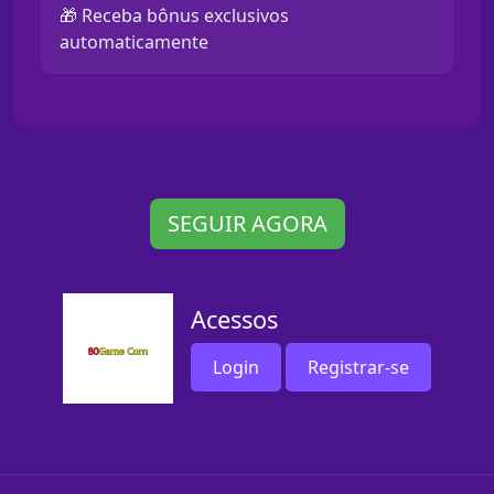
🎁 Receba bônus exclusivos
automaticamente
SEGUIR AGORA
Acessos
Login
Registrar-se