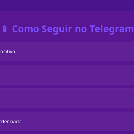
📱 Como Seguir no Telegram
ositivo
erder nada