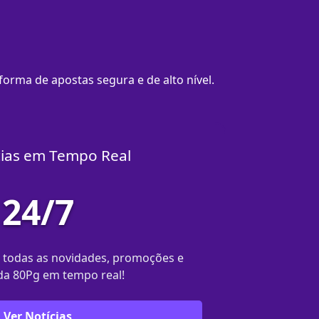
orma de apostas segura e de alto nível.
cias em Tempo Real
24/7
e todas as novidades, promoções e
da 80Pg em tempo real!
Ver Notícias