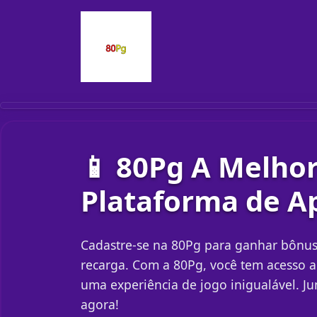
📱 80Pg A Melho
Plataforma de A
Cadastre-se na 80Pg para ganhar bônus
recarga. Com a 80Pg, você tem acesso a
uma experiência de jogo inigualável. J
agora!