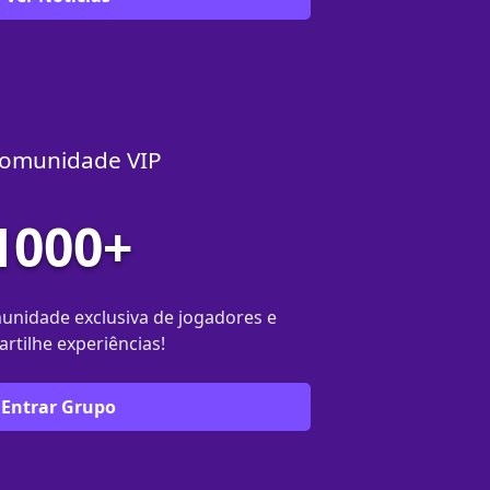
Comunidade VIP
1000+
unidade exclusiva de jogadores e
rtilhe experiências!
Entrar Grupo