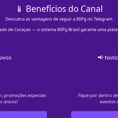
📱 Benefícios do Canal
Descubra as vantagens de seguir a 80Pg no Telegram
icado de Curaçao — o sistema 80Pg Brasil garante uma plataf
sivos
📢 Notí
m, promoções especiais
Fique por dentro d
s únicos!
eventos 