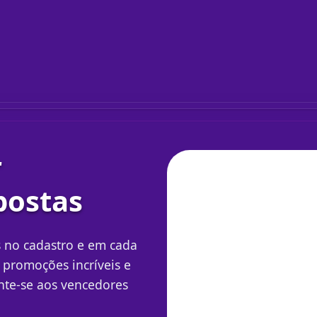
r
postas
 no cadastro e em cada
 promoções incríveis e
unte-se aos vencedores