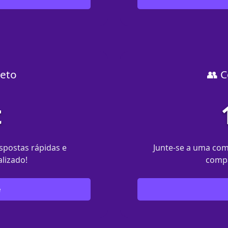
reto
👥 
t
espostas rápidas e
Junte-se a uma com
lizado!
compa
e