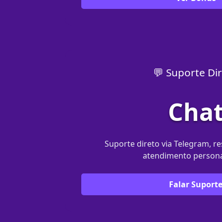
💬 Suporte Di
Cha
Suporte direto via Telegram, r
atendimento persona
Falar Suport