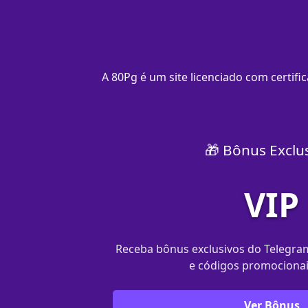
A 80Pg é um site licenciado com certif
🎁 Bônus Exclu
VIP
Receba bônus exclusivos do Telegra
e códigos promocionai
Ver Bônus