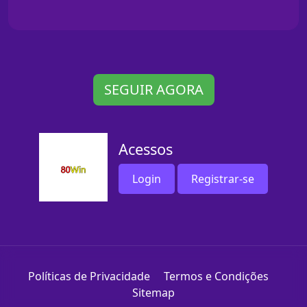
SEGUIR AGORA
Acessos
Login
Registrar-se
Políticas de Privacidade
Termos e Condições
Sitemap