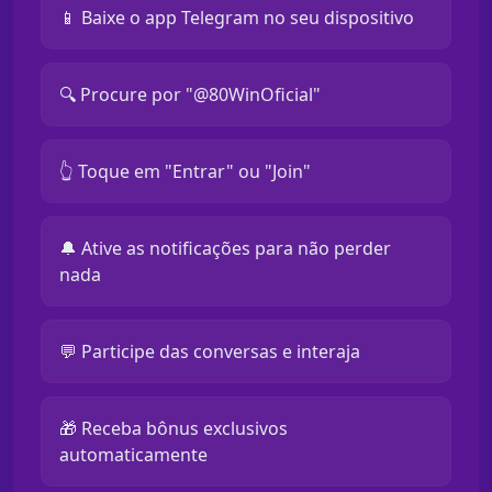
📱 Baixe o app Telegram no seu dispositivo
🔍 Procure por "@80WinOficial"
👆 Toque em "Entrar" ou "Join"
🔔 Ative as notificações para não perder
nada
💬 Participe das conversas e interaja
🎁 Receba bônus exclusivos
automaticamente