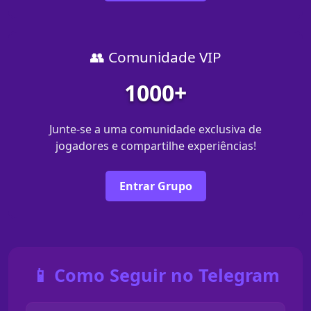
👥 Comunidade VIP
1000+
Junte-se a uma comunidade exclusiva de
jogadores e compartilhe experiências!
Entrar Grupo
📱 Como Seguir no Telegram