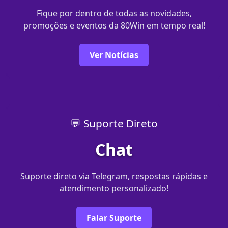
Fique por dentro de todas as novidades,
promoções e eventos da 80Win em tempo real!
Ver Notícias
💬 Suporte Direto
Chat
Suporte direto via Telegram, respostas rápidas e
atendimento personalizado!
Falar Suporte