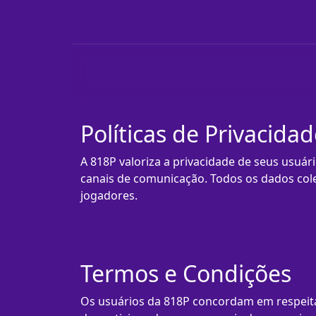
Políticas de Privacida
A 818P valoriza a privacidade de seus usuá
canais de comunicação. Todos os dados cole
jogadores.
Termos e Condições
Os usuários da 818P concordam em respeitar