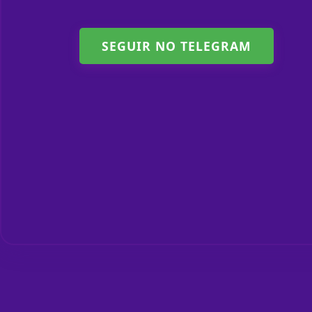
SEGUIR NO TELEGRAM