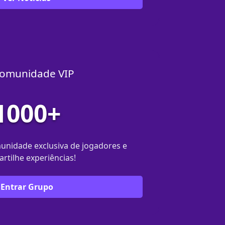
Comunidade VIP
1000+
unidade exclusiva de jogadores e
rtilhe experiências!
Entrar Grupo