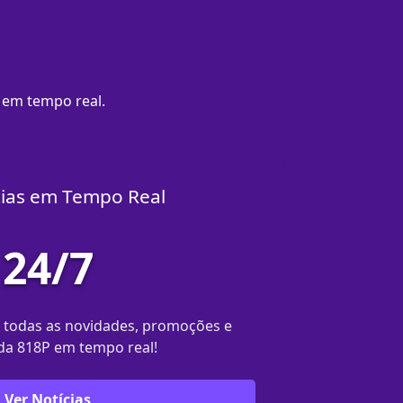
 em tempo real.
cias em Tempo Real
24/7
e todas as novidades, promoções e
da 818P em tempo real!
Ver Notícias