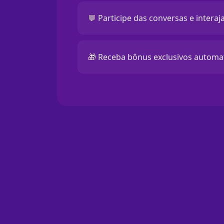
💬 Participe das conversas e interaj
🎁 Receba bônus exclusivos autom