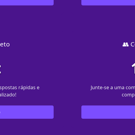
reto
👥 
t
espostas rápidas e
Junte-se a uma com
lizado!
compa
e