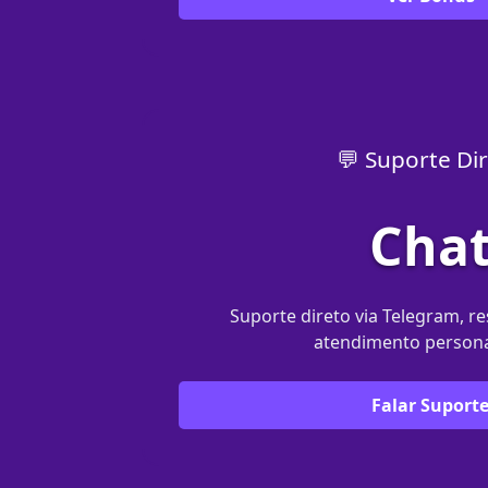
💬 Suporte Di
Cha
Suporte direto via Telegram, r
atendimento persona
Falar Suport