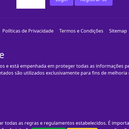
Políticas de Privacidade
Termos e Condições
Sitemap
de
rios e está empenhada em proteger todas as informações p
tados são utilizados exclusivamente para fins de melhoria
 todas as regras e regulamentos estabelecidos. É importa