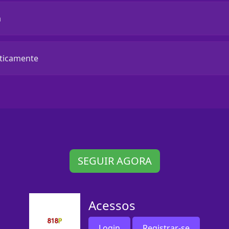
a
aticamente
SEGUIR AGORA
Acessos
Login
Registrar-se